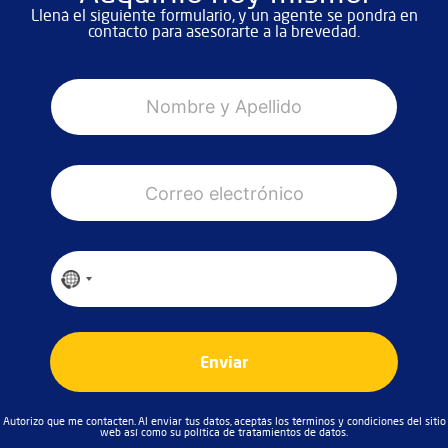
Llená el siguiente formulario, y un agente se pondrá en
contacto para asesorarte a la brevedad.
N
o
m
b
r
C
e
o
y
r
A
r
p
*
e
e
T
*
o
l
e
No country selected
*
e
l
l
l
i
é
e
d
f
c
o
o
Enviar
t
*
n
r
o
ó
*
n
Autorizo que me contacten. Al enviar tus datos, aceptás los términos y condiciones del sitio
web así como su política de tratamientos de datos.
i